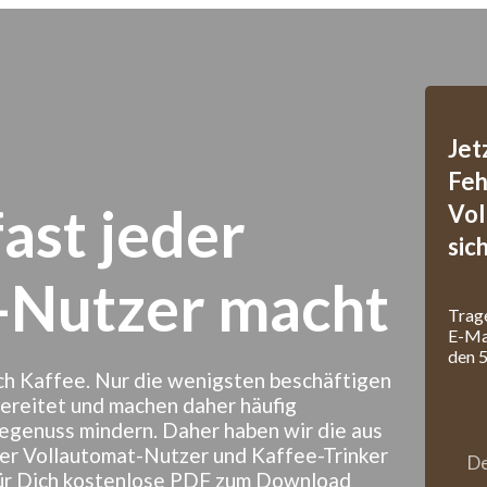
Jet
Feh
fast jeder
Vol
sic
-Nutzer macht
Trag
E-Mai
den 5
ch Kaffee. Nur die wenigsten beschäftigen
ubereitet und machen daher häufig
egenuss mindern. Daher haben wir die aus
eder Vollautomat-Nutzer und Kaffee-Trinker
für Dich kostenlose PDF zum Download